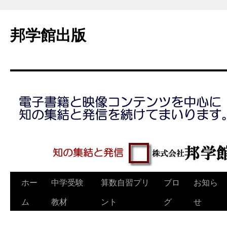
コ
ン
邦学館出版
テ
ン
ツ
へ
ス
キ
ッ
プ
ホー
中学受験
算数自習プリ
ブロ
お知ら
ム
教材
ント
グ
せ