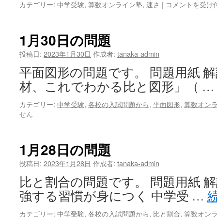
2
カテゴリー:
中学受験
,
算数オンライン塾
,
速さ
|
コメントを受け
月
1
日
1月30日の問題
の
問
投稿日:
2023年1月30日
作成者:
tanaka-admin
題
平面図形の問題です。 問題用紙 解
は
材、これでわかる比と図形」（ 
カテゴリー:
中学受験
,
各校の入試問題から
,
平面図形
,
算数オン
せん
1月28日の問題
投稿日:
2023年1月28日
作成者:
tanaka-admin
比と割合の問題です。 問題用紙 解
強する習慣が身につく 中学受 …
カテゴリー:
中学受験
,
各校の入試問題から
,
比と割合
,
算数オン