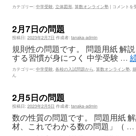
2
カテゴリー:
中学受験
,
立体図形
,
算数オンライン塾
|
コメントを
月
9
日
2月7日の問題
の
問
投稿日:
2023年2月7日
作成者:
tanaka-admin
題
規則性の問題です。 問題用紙 解説
は
する習慣が身につく 中学受験 …
カテゴリー:
中学受験
,
各校の入試問題から
,
算数オンライン塾
,
ん
2月5日の問題
投稿日:
2023年2月5日
作成者:
tanaka-admin
数の性質の問題です。 問題用紙 解
材、これでわかる数の問題」（ 