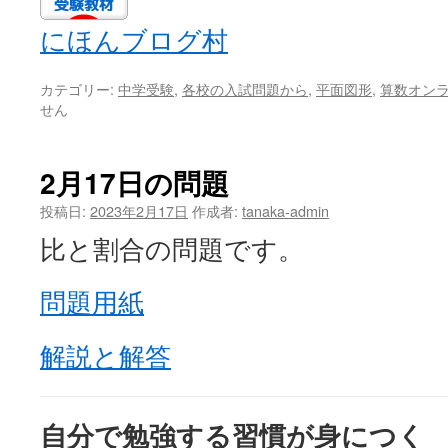
にほんブログ村
カテゴリー:
中学受験
,
各校の入試問題から
,
平面図形
,
算数オン
せん
2月17日の問題
投稿日:
2023年2月17日
作成者:
tanaka-admin
比と割合の問題です。
問題用紙
解説と解答
自分で勉強する習慣が身につく