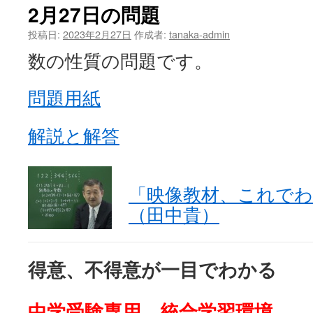
材
2月27日の問題
こ
れ
投稿日:
2023年2月27日
作成者:
tanaka-admin
で
数の性質の問題です。
わ
か
る
問題用紙
力
の
つ
解説と解答
り
あ
い
は
「映像教材、これで
（田中貴）
得意、不得意が一目でわかる
中学受験専用 統合学習環境