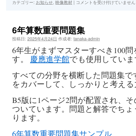
中
カテゴリー:
お知らせ
,
映像教材
|
コメントを受け付けていません
学
受
験
「こ
6年算数重要問題集
れ
で
投稿日:
2025年4月24日
作成者:
tanaka-admin
わ
6年生がまずマスターすべき100
か
る
す。
慶應進学館
でも使用していま
シ
リ
すべての分野を横断した問題集で
ー
ズ」
をカバーして、しっかりと考える
の
ご
B5版に1ページ2問が配置され、
案
内
ついています。問題と解答でちょう
は
ります。
6年算数重要問題集サンプル