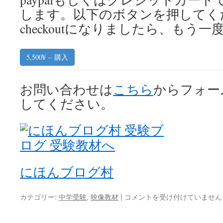
します。以下のボタンを押してく
checkoutになりましたら、もう
5,500¥ – 購入
お問い合わせは
こちら
からフォー
してください。
にほんブログ村
動
カテゴリー:
中学受験
,
映像教材
|
コメントを受け付けていません
画
教