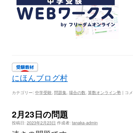
にほんブログ村
2
カテゴリー:
中学受験
,
問題集
,
場合の数
,
算数オンライン塾
|
コメ
月
25
日
2月23日の問題
の
問
投稿日:
2023年2月23日
作成者:
tanaka-admin
題