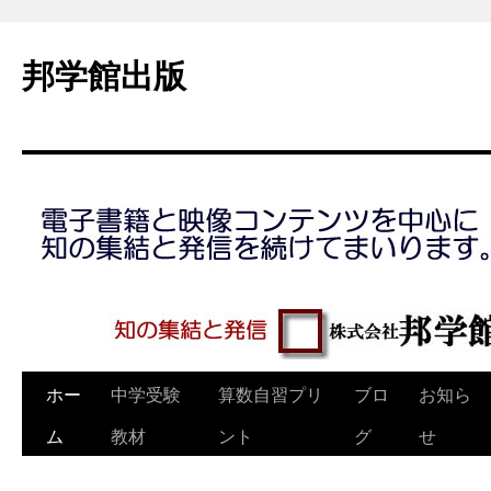
コ
ン
邦学館出版
テ
ン
ツ
へ
ス
キ
ッ
プ
ホー
中学受験
算数自習プリ
ブロ
お知ら
ム
教材
ント
グ
せ