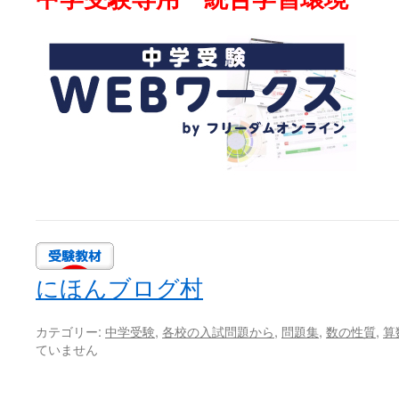
にほんブログ村
カテゴリー:
中学受験
,
各校の入試問題から
,
問題集
,
数の性質
,
算
ていません