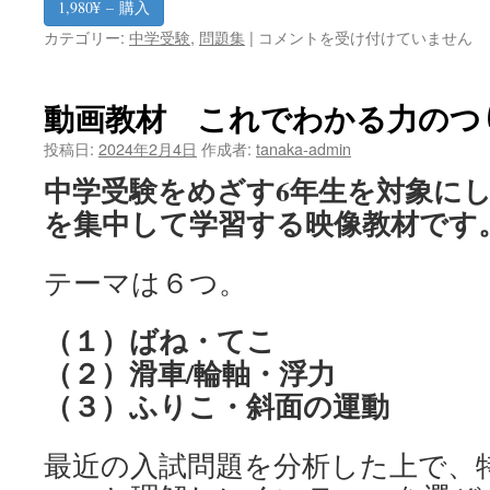
1,980¥ – 購入
6
カテゴリー:
中学受験
,
問題集
|
コメントを受け付けていません
年
算
数
動画教材 これでわかる力のつ
重
要
投稿日:
2024年2月4日
作成者:
tanaka-admin
問
中学受験をめざす6年生を対象に
題
集
を集中して学習する映像教材です
は
テーマは６つ。
（１）ばね・てこ
（２）滑車/輪軸・浮力
（３）ふりこ・斜面の運動
最近の入試問題を分析した上で、