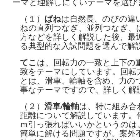
ーマと理解しにくいテーマを選び
ばね
（１）
は自然長、のびの違
ねの直列つなぎ、並列つなぎ、
方などを詳しく解説した後、最
る典型的な入試問題を選んで解
てこ
は、回転力の一致と上下の
致をテーマにしています。回転
とは、滑車、輪軸を含め、力の
事なテーマですので、詳しく解
滑車/輪軸
（２）
は、特に組み合
距離について解説しています。
ｍ引っ張ればいいかというのは
簡単に解ける問題ですが、案外