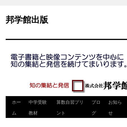
コ
ン
邦学館出版
テ
ン
ツ
へ
ス
キ
ッ
プ
ホー
中学受験
算数自習プリ
ブロ
お知ら
ム
教材
ント
グ
せ