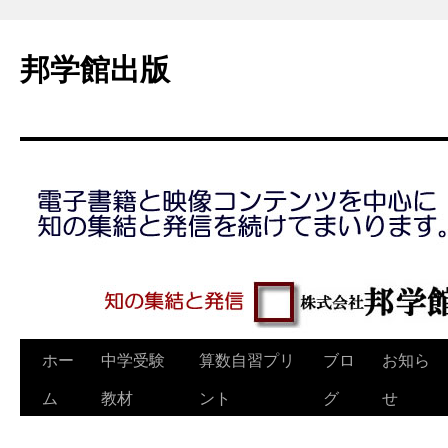
コ
ン
邦学館出版
テ
ン
ツ
へ
ス
キ
ッ
プ
ホー
中学受験
算数自習プリ
ブロ
お知ら
ム
教材
ント
グ
せ