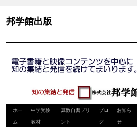
コ
ン
邦学館出版
テ
ン
ツ
へ
ス
キ
ッ
プ
ホー
中学受験
算数自習プリ
ブロ
お知ら
ム
教材
ント
グ
せ