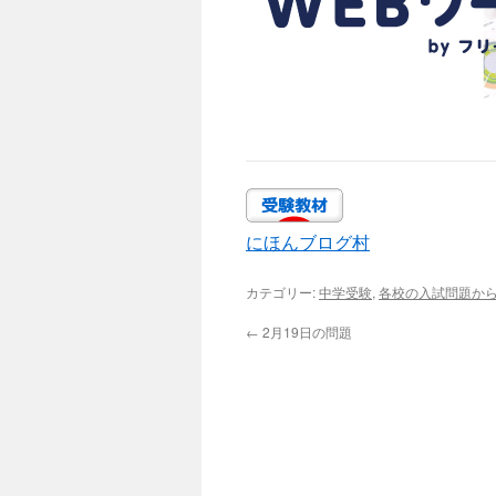
にほんブログ村
カテゴリー:
中学受験
,
各校の入試問題か
←
2月19日の問題