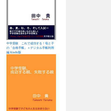
中学受験 これで成功する！母と子
の「合格手帳」＋デジタル手帳利用
編 Kindle版