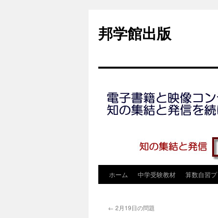
コ
ン
邦学館出版
テ
ン
ツ
へ
ス
キ
ッ
プ
ホーム
中学受験教材
算数自習プ
←
2月19日の問題