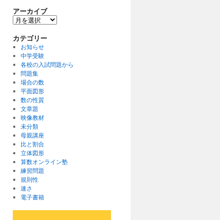
アーカイブ
ア
ー
カ
カテゴリー
イ
お知らせ
ブ
中学受験
各校の入試問題から
問題集
場合の数
平面図形
数の性質
文章題
映像教材
未分類
母親講座
比と割合
立体図形
算数オンライン塾
練習問題
規則性
速さ
電子書籍