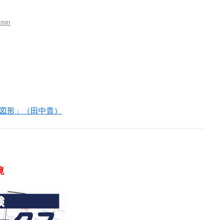
dmin
図形」（田中貴）
境