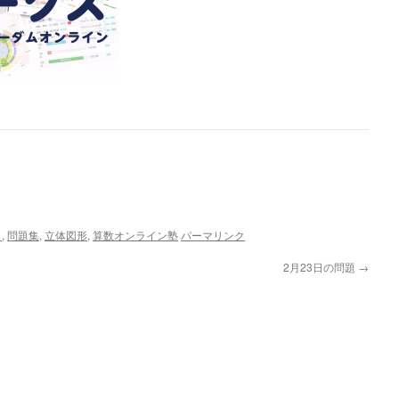
ら
,
問題集
,
立体図形
,
算数オンライン塾
パーマリンク
2月23日の問題
→