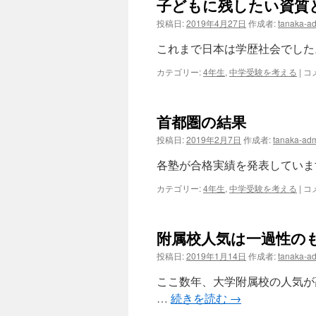
子どもに残したい資質
ン
投稿日:
2019年4月27日
作成者:
tanaka-a
ツ
これまで日本は学歴社会でした
へ
カテゴリー:
4年生
,
中学受験を考える
|
子
コ
ど
ス
も
に
キ
首都圏の結果
残
し
ッ
投稿日:
2019年2月7日
作成者:
tanaka-ad
た
い
各塾が合格実績を発表していま
プ
資
質
カテゴリー:
4年生
,
中学受験を考える
|
首
コ
と
都
は
圏
は
の
附属校人気は一過性の
結
果
投稿日:
2019年1月14日
作成者:
tanaka-a
は
ここ数年、大学附属校の人気が
…
続きを読む
→