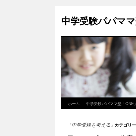
中学受験パパママ
ホーム
中学受験パパママ塾「ONE
コ
ン
中学受験を考える
「
」カテゴリー
テ