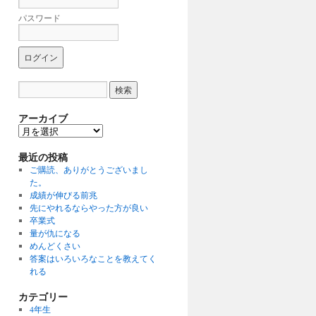
パスワード
アーカイブ
ア
ー
最近の投稿
カ
イ
ご購読、ありがとうございまし
ブ
た。
成績が伸びる前兆
先にやれるならやった方が良い
卒業式
量が仇になる
めんどくさい
答案はいろいろなことを教えてく
れる
カテゴリー
4年生