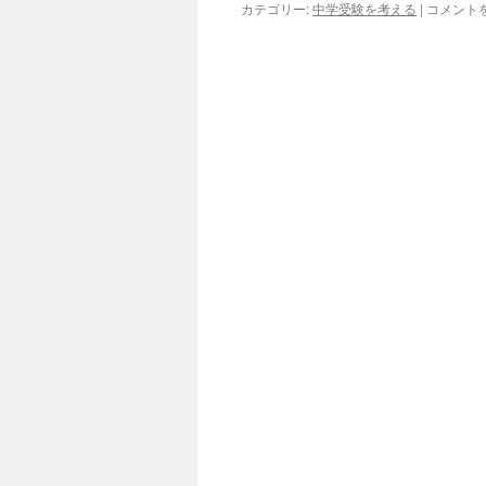
カテゴリー:
中学受験を考える
|
附
コメント
属
校
人
気
は
一
過
性
の
も
の
か
は