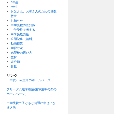
5年生
6年生
お父さん、お母さんのための算数
教室
お知らせ
中学受験の豆知識
中学受験を考える
中学受験講座
公開記事（無料）
動画授業
学習方法
志望校の選び方
教材
未分類
算数
リンク
田中貴.com(主筆のホームページ）
フリーダム進学教室(主筆主宰の塾の
ホームページ）
中学受験で子どもと普通に幸せにな
る方法