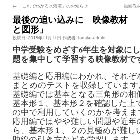
←
「これでわかる水溶液」のお知らせ
動画教
最後の追い込みに 映像教材 
と図形」
投稿日:
2018年11月11日
作成者:
tanaka-admin
中学受験をめざす6年生を対象に
題を集中して学習する映像教材で
基礎編と応用編にわかれ、それぞれ
まとめのテストを収録しています
基礎編では基本となる三角形の相
基本形１、基本形２を確認した上
の中で利用していくのかを考えま
応用編ではやや難しい問題や近年
ら、基本形１、２の見極めが難し
助線の引き方などを学習します。