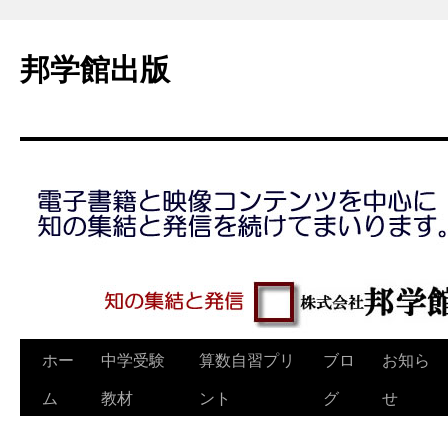
コ
ン
邦学館出版
テ
ン
ツ
へ
ス
キ
ッ
プ
ホー
中学受験
算数自習プリ
ブロ
お知ら
ム
教材
ント
グ
せ