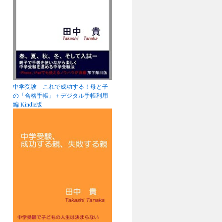
中学受験 これで成功する！母と子
の「合格手帳」＋デジタル手帳利用
編 Kindle版