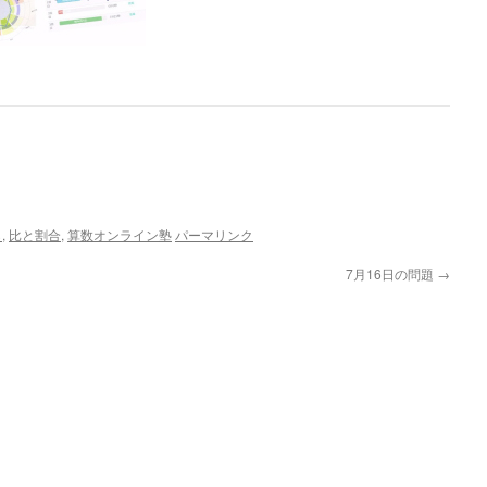
ら
,
比と割合
,
算数オンライン塾
パーマリンク
7月16日の問題
→