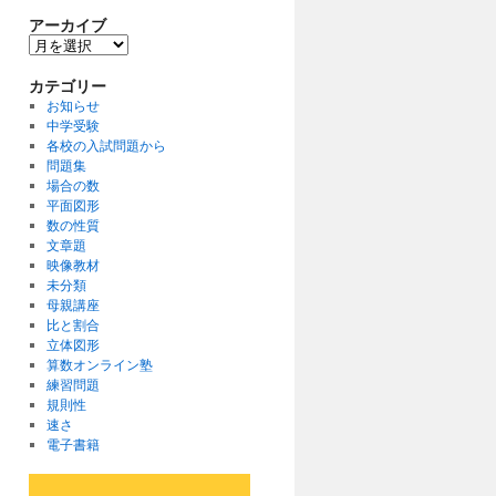
アーカイブ
ア
ー
カ
カテゴリー
イ
お知らせ
ブ
中学受験
各校の入試問題から
問題集
場合の数
平面図形
数の性質
文章題
映像教材
未分類
母親講座
比と割合
立体図形
算数オンライン塾
練習問題
規則性
速さ
電子書籍