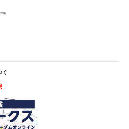
dmin
つく
境