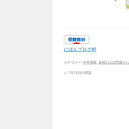
にほんブログ村
カテゴリー:
中学受験
,
各校の入試問題か
←
7月12日の問題