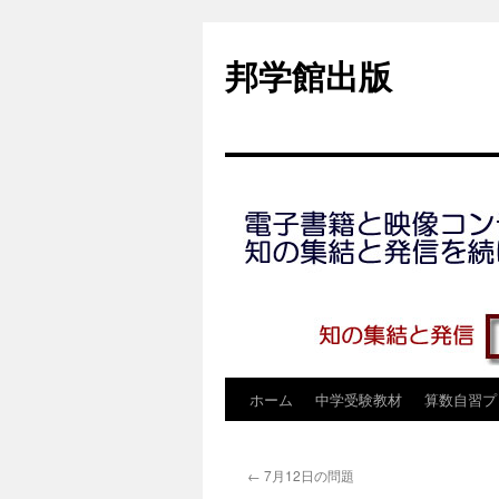
コ
ン
邦学館出版
テ
ン
ツ
へ
ス
キ
ッ
プ
ホーム
中学受験教材
算数自習プ
←
7月12日の問題