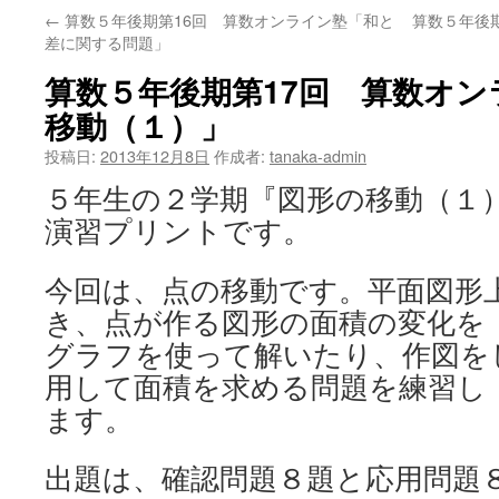
←
算数５年後期第16回 算数オンライン塾「和と
算数５年後
差に関する問題」
算数５年後期第17回 算数オ
移動（１）」
投稿日:
2013年12月8日
作成者:
tanaka-admin
５年生の２学期『図形の移動（１
演習プリントです。
今回は、点の移動です。平面図形
き、点が作る図形の面積の変化を
グラフを使って解いたり、作図を
用して面積を求める問題を練習し
ます。
出題は、確認問題８題と応用問題