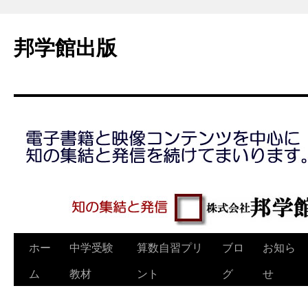
コ
ン
邦学館出版
テ
ン
ツ
へ
ス
キ
ッ
プ
ホー
中学受験
算数自習プリ
ブロ
お知ら
ム
教材
ント
グ
せ