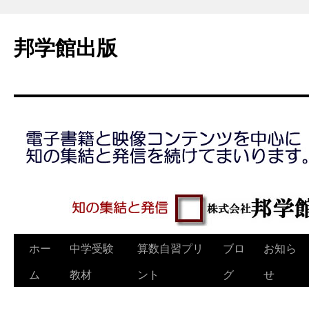
コ
ン
邦学館出版
テ
ン
ツ
へ
ス
キ
ッ
プ
ホー
中学受験
算数自習プリ
ブロ
お知ら
ム
教材
ント
グ
せ