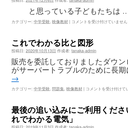
知
で
ら
と思っている子どもたちは 
わ
せ
か
は
冬
カテゴリー:
中学受験
,
映像教材
|
コメントを受け付けていません
る
休
水
み
溶
に
液」
これでわかる比と図形
も
の
う
投稿日:
2020年10月13日
作成者:
お
tanaka-admin
一
知
販売を委託しておりましたダウン
度
ら
電
せ
がサーバートラブルのために長期
気
は
→
を
復
こ
カテゴリー:
中学受験
,
問題集
,
映像教材
|
コメントを受け付けて
習
れ
し
で
よ
わ
最後の追い込みにご利用くださ
う
か
は
れでわかる電気」
る
比
投稿日:
2019年11月3日
作成者:
tanaka-admin