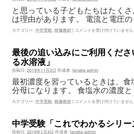
と
図
と思っている子どもたちはたくさ
形
は理由があります。 電流と電圧の
は
最
カテゴリー:
中学受験
,
映像教材
|
コメントを受け付けていません
後
の
追
最後の追い込みにご利用くださ
い
る水溶液」
込
み
投稿日:
2019年11月3日
作成者:
tanaka-admin
に
ご
最初濃度を習っているときは、食
利
分母になります。 食塩水の濃度と
用
く
最
カテゴリー:
中学受験
,
映像教材
|
コメントを受け付けていません
だ
後
さ
の
い。
追
動
中学受験「これでわかるシリー
い
画
込
教
投稿日:
2019年1月4日
作成者:
tanaka-admin