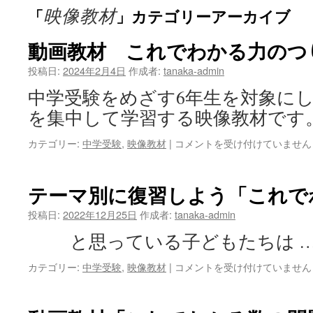
映像教材
「
」カテゴリーアーカイブ
動画教材 これでわかる力のつ
投稿日:
2024年2月4日
作成者:
tanaka-admin
中学受験をめざす6年生を対象に
を集中して学習する映像教材です
動
カテゴリー:
中学受験
,
映像教材
|
コメントを受け付けていません
画
教
材
テーマ別に復習しよう「これで
こ
れ
投稿日:
2022年12月25日
作成者:
tanaka-admin
で
と思っている子どもたちは 
わ
か
テ
カテゴリー:
中学受験
,
映像教材
|
コメントを受け付けていません
る
ー
力
マ
の
別
つ