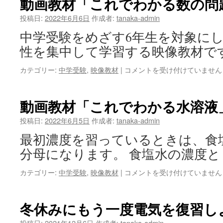
動画教材「これでわかる数の問
に
り
復
投稿日:
2022年6月6日
作成者:
tanaka-admin
あ
習
い
中学受験をめざす6年生を対象に
し
は
よ
性を集中して学習する映像教材で
う
「こ
動
カテゴリー:
中学受験
,
映像教材
|
コメントを受け付けていません
れ
画
で
教
わ
材
動画教材「これでわかる水溶液
か
「こ
る
れ
投稿日:
2022年6月5日
作成者:
tanaka-admin
電
で
気」
最初濃度を習っているときは、食
わ
は
か
分母になります。 食塩水の濃度と
る
数
動
カテゴリー:
中学受験
,
映像教材
|
コメントを受け付けていません
の
画
問
教
題」
材
冬休みにもう一度電気を復習し
の
「こ
お
れ
投稿日:
2021年12月6日
作成者:
tanaka-admin