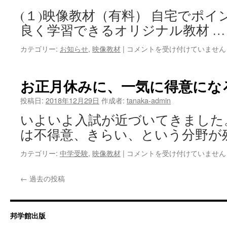
み
材
(１)映像教材（有料） 自宅でポ
に
「こ
ご
れ
良く学習できるオリジナル教材 
利
で
用
わ
中
カテゴリー:
お知らせ
,
映像教材
|
コメントを受け付けていません
く
か
学
だ
る
受
さ
電
験
お正月休みに、一気に得意にな
い。
気」
「こ
「こ
は
れ
投稿日:
2018年12月29日
作成者:
tanaka-admin
れ
で
で
いよいよ入試が近づいてきました
わ
わ
か
は不得意、きらい、という分野が
か
る
る
シ
お
カテゴリー:
中学受験
,
映像教材
|
コメントを受け付けていません
水
リ
正
溶
ー
月
液」
←
過去の投稿
ズ」
休
は
の
み
ご
に、
案
一
邦学館出版
内
気