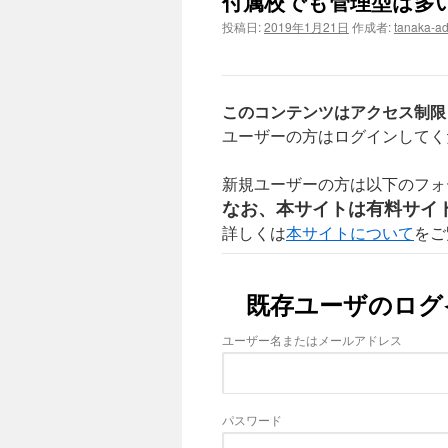
付属校でも管理型は多
ン
投稿日:
2019年1月21日
作成者:
tanaka-a
ツ
へ
このコンテンツはアクセス制限
ス
ユーザーの方はログインしてく
キ
新規ユーザーの方は以下のフォ
ッ
なお、本サイトは有料サイ
詳しくは
本サイトについて
をご
プ
既存ユーザのログ
ユーザー名またはメールアドレス
パスワード