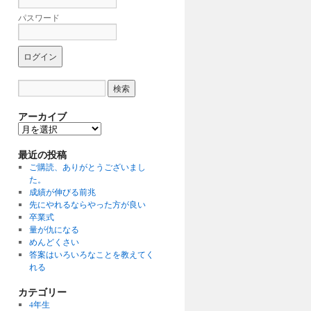
パスワード
アーカイブ
ア
ー
最近の投稿
カ
イ
ご購読、ありがとうございまし
ブ
た。
成績が伸びる前兆
先にやれるならやった方が良い
卒業式
量が仇になる
めんどくさい
答案はいろいろなことを教えてく
れる
カテゴリー
4年生