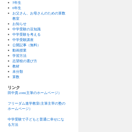
5年生
6年生
お父さん、お母さんのための算数
教室
お知らせ
中学受験の豆知識
中学受験を考える
中学受験講座
公開記事（無料）
動画授業
学習方法
志望校の選び方
教材
未分類
算数
リンク
田中貴.com(主筆のホームページ）
フリーダム進学教室(主筆主宰の塾の
ホームページ）
中学受験で子どもと普通に幸せにな
る方法