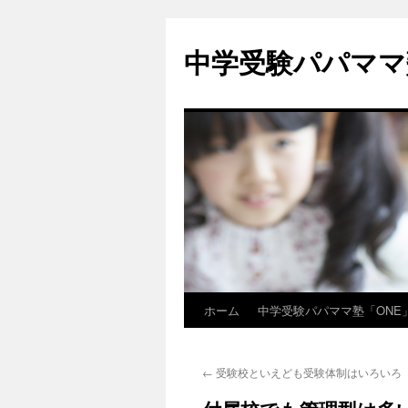
中学受験パパママ
ホーム
中学受験パパママ塾「ONE
コ
ン
←
受験校といえども受験体制はいろいろ
テ