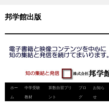
コ
ン
邦学館出版
テ
ン
ツ
へ
ス
キ
ッ
プ
ホー
中学受験
算数自習プリ
ブロ
お知ら
ム
教材
ント
グ
せ