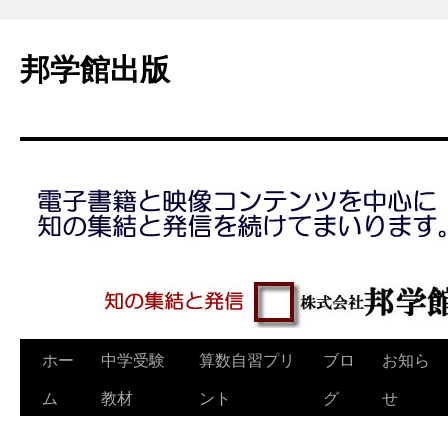
コ
ン
邦学館出版
テ
ン
ツ
へ
ス
キ
ッ
プ
ホー
中学受験
算数自習プリ
ブロ
お知ら
ム
教材
ント
グ
せ