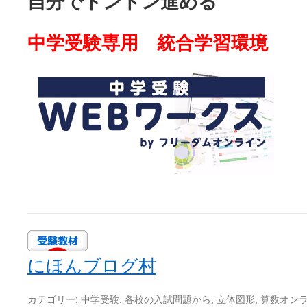
自分でドンドン進める
中学受験専用 統合学習環境
にほんブログ村
カテゴリー:
中学受験
,
各校の入試問題から
,
立体図形
,
算数オン