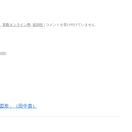
1
ら
,
算数オンライン塾
,
規則性
|
コメントを受け付けていません
月
20
日
の
問
dmin
題
は
図形」（田中貴）