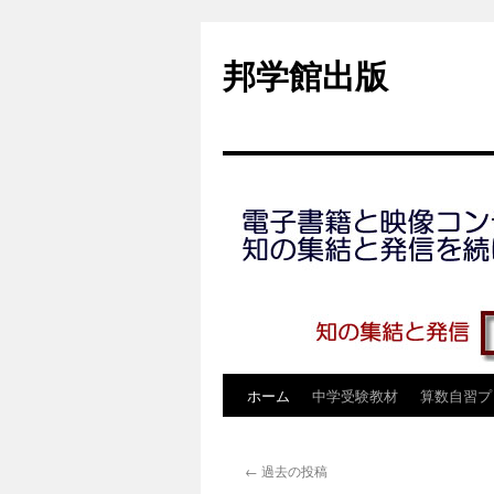
コ
ン
邦学館出版
テ
ン
ツ
へ
ス
キ
ッ
プ
ホーム
中学受験教材
算数自習プ
←
過去の投稿