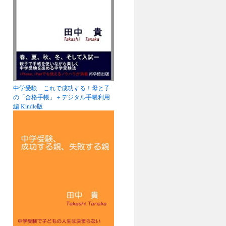
中学受験 これで成功する！母と子
の「合格手帳」＋デジタル手帳利用
編 Kindle版