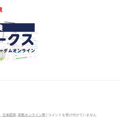
境
1
ら
,
立体図形
,
算数オンライン塾
|
コメントを受け付けていません
月
18