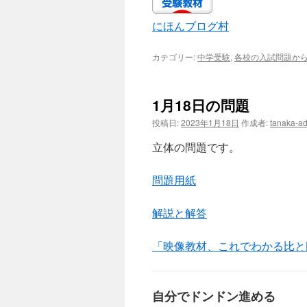
にほんブログ村
カテゴリー:
中学受験
,
各校の入試問題か
1月18日の問題
投稿日:
2023年1月18日
作成者:
tanaka-a
立体の問題です。
問題用紙
解説と解答
「映像教材、これでわかる比と
自分でドンドン進める