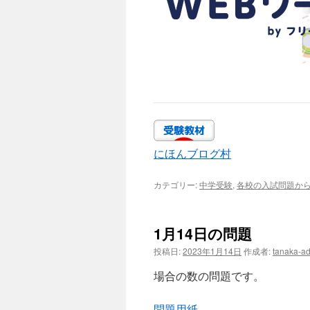
にほんブログ村
カテゴリー:
中学受験
,
各校の入試問題か
1月14日の問題
投稿日:
2023年1月14日
作成者:
tanaka-a
場合の数の問題です。
問題用紙