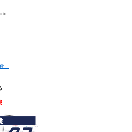
dmin
数」
る
境