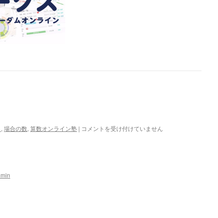
1
ら
,
場合の数
,
算数オンライン塾
|
コメントを受け付けていません
月
22
日
の
問
dmin
題
は