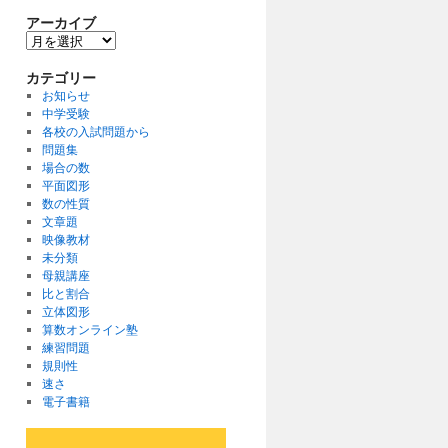
アーカイブ
ア
ー
カ
カテゴリー
イ
お知らせ
ブ
中学受験
各校の入試問題から
問題集
場合の数
平面図形
数の性質
文章題
映像教材
未分類
母親講座
比と割合
立体図形
算数オンライン塾
練習問題
規則性
速さ
電子書籍