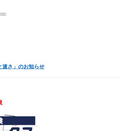
日
の
問
dmin
題
は
と速さ」のお知らせ
境