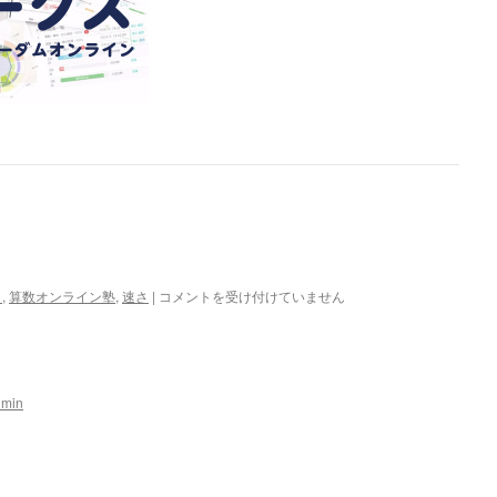
1
ら
,
算数オンライン塾
,
速さ
|
コメントを受け付けていません
月
16
日
の
問
dmin
題
は