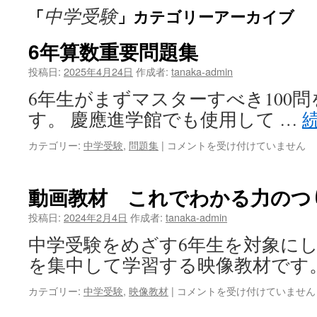
中学受験
「
」カテゴリーアーカイブ
6年算数重要問題集
投稿日:
2025年4月24日
作成者:
tanaka-admin
6年生がまずマスターすべき100
す。 慶應進学館でも使用して …
6
カテゴリー:
中学受験
,
問題集
|
コメントを受け付けていません
年
算
数
動画教材 これでわかる力のつ
重
要
投稿日:
2024年2月4日
作成者:
tanaka-admin
問
中学受験をめざす6年生を対象に
題
集
を集中して学習する映像教材です
は
動
カテゴリー:
中学受験
,
映像教材
|
コメントを受け付けていません
画