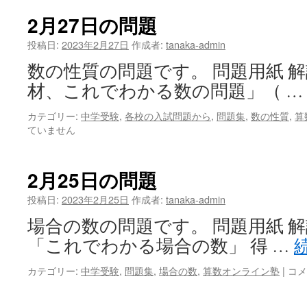
教
材
2月27日の問題
こ
れ
投稿日:
2023年2月27日
作成者:
tanaka-admin
で
数の性質の問題です。 問題用紙 解
わ
か
材、これでわかる数の問題」（ 
る
力
カテゴリー:
中学受験
,
各校の入試問題から
,
問題集
,
数の性質
,
算
の
ていません
つ
り
あ
2月25日の問題
い
は
投稿日:
2023年2月25日
作成者:
tanaka-admin
場合の数の問題です。 問題用紙 解
「これでわかる場合の数」 得 …
2
カテゴリー:
中学受験
,
問題集
,
場合の数
,
算数オンライン塾
|
コメ
月
25