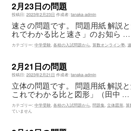
日
2月23日の問題
の
問
投稿日:
2023年2月23日
作成者:
tanaka-admin
題
速さの問題です。 問題用紙 解説と
は
れでわかる比と速さ」のお知ら 
カテゴリー:
中学受験
,
各校の入試問題から
,
算数オンライン塾
,
2月21日の問題
投稿日:
2023年2月21日
作成者:
tanaka-admin
立体の問題です。 問題用紙 解説と
これでわかる比と図形」（田中 
カテゴリー:
中学受験
,
各校の入試問題から
,
問題集
,
立体図形
,
算
ていません