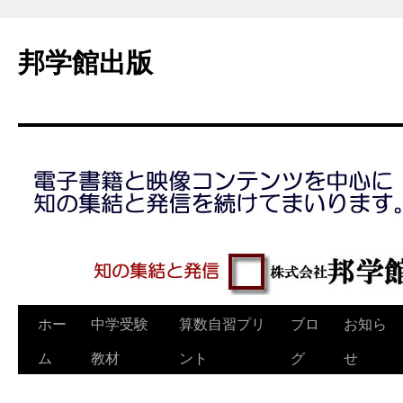
コ
ン
邦学館出版
テ
ン
ツ
へ
ス
キ
ッ
プ
ホー
中学受験
算数自習プリ
ブロ
お知ら
ム
教材
ント
グ
せ